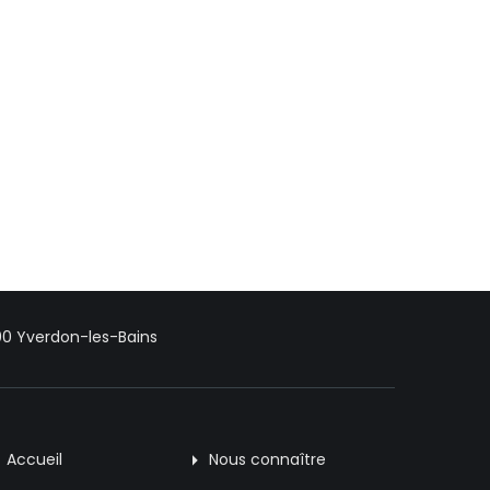
00 Yverdon-les-Bains
Accueil
Nous connaître