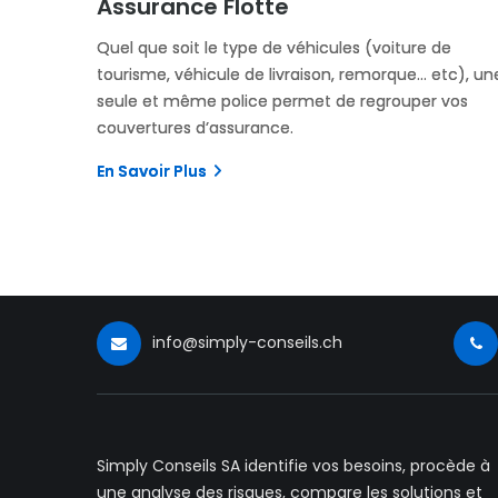
Assurance Flotte
Quel que soit le type de véhicules (voiture de
tourisme, véhicule de livraison, remorque… etc), un
seule et même police permet de regrouper vos
couvertures d’assurance.
En Savoir Plus
info@simply-conseils.ch
Simply Conseils SA identifie vos besoins, procède à
une analyse des risques, compare les solutions et